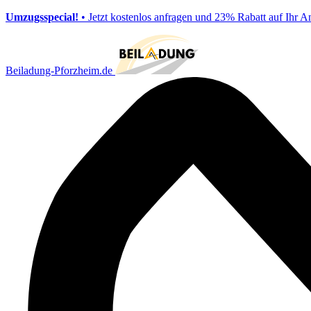
Umzugsspecial!
• Jetzt kostenlos anfragen und 23% Rabatt auf Ihr A
Beiladung-Pforzheim.de