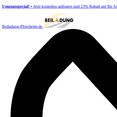
Umzugsspecial!
• Jetzt kostenlos anfragen und 23% Rabatt auf Ihr A
Beiladung-Pforzheim.de